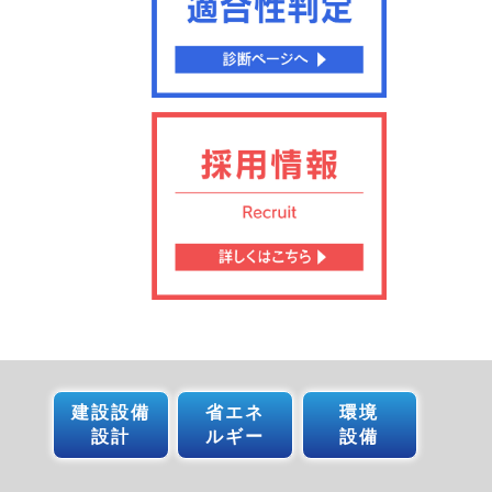
建設設備
省エネ
環境
設計
ルギー
設備