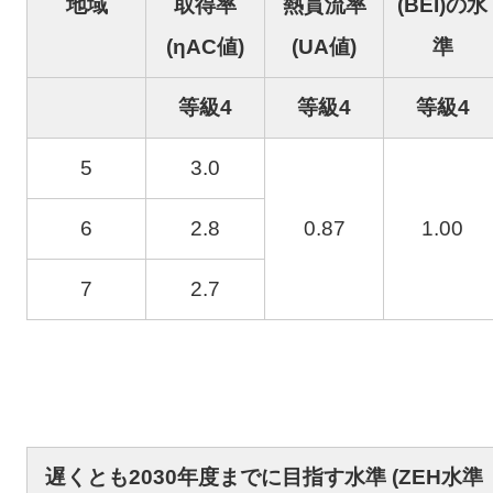
地域
取得率
熱貫流率
(BEI)の水
(ηAC値)
(UA値)
準
等級4
等級4
等級4
5
3.0
6
2.8
0.87
1.00
7
2.7
遅くとも2030年度までに目指す水準 (ZEH水準