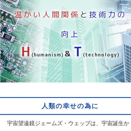
温かい人間関係
と
技術力の
向上
H
T
＆
(humanism)
(technology)
人類の幸せの為に
宇宙望遠鏡ジェームズ・ウェッブは、宇宙誕生か