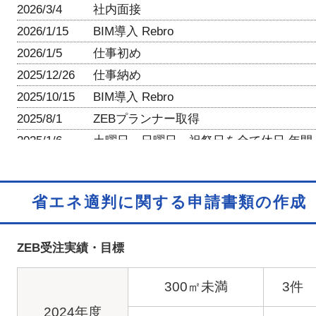
2026/3/4
社内面接
2026/1/15
BIM導入 Rebro
2026/1/5
仕事初め
2025/12/26
仕事納め
2025/10/15
BIM導入 Rebro
2025/8/1
ZEBプランナー取得
2025/1/6
土曜日、日曜日、祝祭日を全て休日 年間
休日127日
2025/1/6
仕事初め
省エネ適判に関する申請書類の作成
2024/12/27
仕事納め
2024/12/2
健康診断
ZEB受注実績・目標
2024/11/25
社内面接
2024/8/10
盆休み 2024年8月18日まで
300㎡未満
3件
2024/5/3
GW 2024年5月6日まで
2024年度
2024/2/26
派遣元責任者講習更新