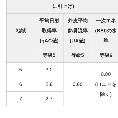
に引上げ)
平均日射
外皮平均
一次エネ
地域
取得率
熱貫流率
(BEI)の水
(ηAC値)
(UA値)
準
等級5
等級5
等級6
5
3.0
0.80
6
2.8
0.60
(再エネを
除く)
7
2.7