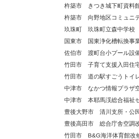
杵築市 きつき城下町資料
杵築市 向野地区コミュニ
玖珠町 玖珠町立森中学校
国東市 国東浄化槽転換事
佐伯市 渡町台小プール設
竹田市 子育て支援入田住
竹田市 道の駅すごうトイ
中津市 なかつ情報プラザ
中津市 本耶馬渓総合福祉
豊後大野市 清川支所・公
豊後高田市 総合庁舎空調
竹田市 B&G海洋体育館改