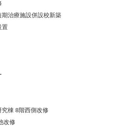
修
短期治療施設併設校新築
設置
ー
究棟 8階西側改修
他改修