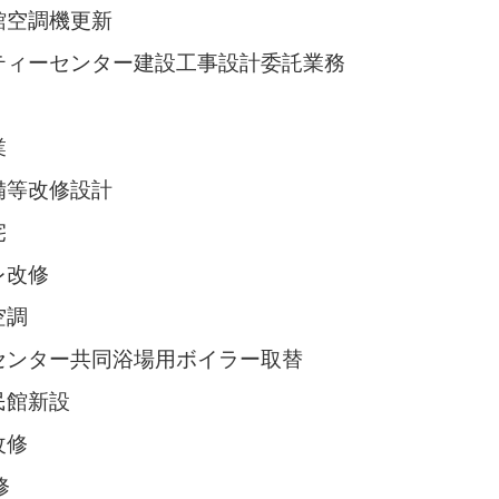
館空調機更新
ティーセンター建設工事設計委託業務
業
備等改修設計
宅
レ改修
空調
センター共同浴場用ボイラー取替
民館新設
改修
修