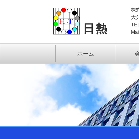
株
大分
TE
日熱
Mai
ホーム