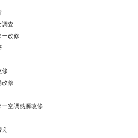
新
全調査
ター改修
築
改修
備改修
ター空調熱源改修
替え