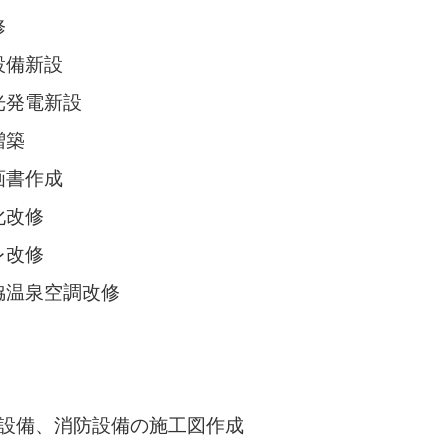
修
設備新設
光発電新設
増築
画書作成
化改修
レ改修
脇温泉空調改修
設備、消防設備の施工図作成