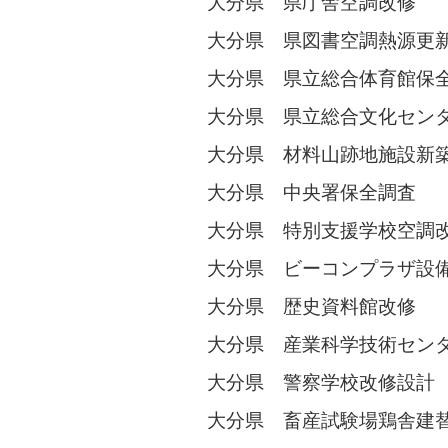
大分県 県庁舎空調改修
大分県 県図書空調熱源更
大分県 県立総合体育館保
大分県 県立総合文化セン
大分県 材料山跡地施設新
大分県 中央署保全調査
大分県 特別支援学校空調
大分県 ビーコンプラザ設
大分県 歴史資料館改修
大分県 産業科学技術セン
大分県 警察学校改修設計
大分県 畜産試験場鶏舎建